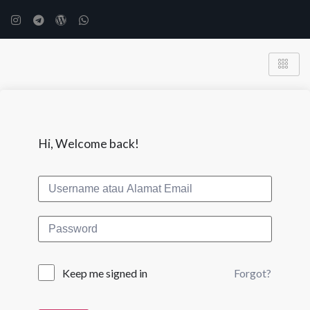
Hi, Welcome back!
Forgot?
Keep me signed in