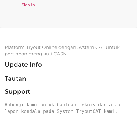
Sign In
Platform Tryout Online dengan System CAT untuk
persiapan mengikuti CASN
Update Info
Tautan
Support
Hubungi kami untuk bantuan teknis dan atau 
lapor kendala pada System TryoutCAT kami.