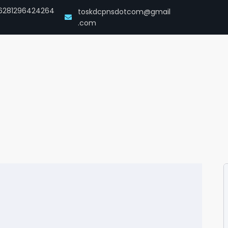
6281296424264
toskdcpnsdotcom@gmail
.com