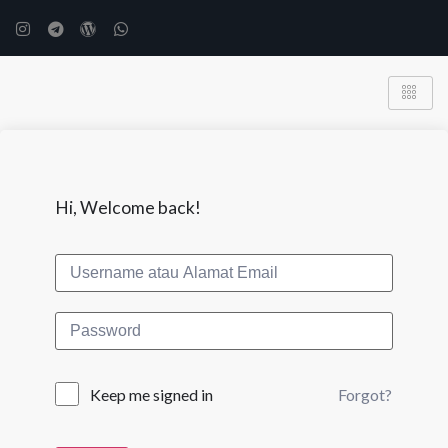
Hi, Welcome back!
Forgot?
Keep me signed in