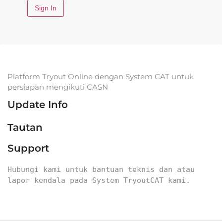
Sign In
Platform Tryout Online dengan System CAT untuk
persiapan mengikuti CASN
Update Info
Tautan
Support
Hubungi kami untuk bantuan teknis dan atau 
lapor kendala pada System TryoutCAT kami.