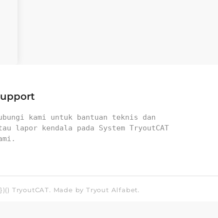
upport
ubungi kami untuk bantuan teknis dan 
tau lapor kendala pada System TryoutCAT 
ami.
);})() TryoutCAT. Made by
Tryout Alfabet
.