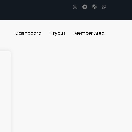
Dashboard
Tryout
Member Area