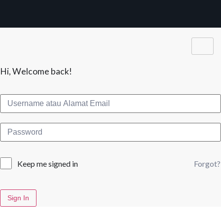
Hi, Welcome back!
Forgot?
Keep me signed in
Sign In